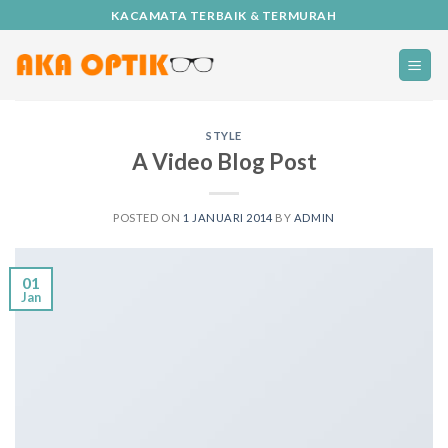
Skip
KACAMATA TERBAIK & TERMURAH
to
content
STYLE
A Video Blog Post
POSTED ON
1 JANUARI 2014
BY
ADMIN
01
Jan