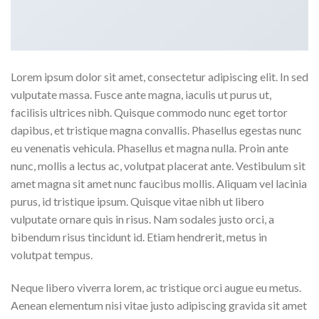
Lorem ipsum dolor sit amet, consectetur adipiscing elit. In sed
vulputate massa. Fusce ante magna, iaculis ut purus ut,
facilisis ultrices nibh. Quisque commodo nunc eget tortor
dapibus, et tristique magna convallis. Phasellus egestas nunc
eu venenatis vehicula. Phasellus et magna nulla. Proin ante
nunc, mollis a lectus ac, volutpat placerat ante. Vestibulum sit
amet magna sit amet nunc faucibus mollis. Aliquam vel lacinia
purus, id tristique ipsum. Quisque vitae nibh ut libero
vulputate ornare quis in risus. Nam sodales justo orci, a
bibendum risus tincidunt id. Etiam hendrerit, metus in
volutpat tempus.
Neque libero viverra lorem, ac tristique orci augue eu metus.
Aenean elementum nisi vitae justo adipiscing gravida sit amet